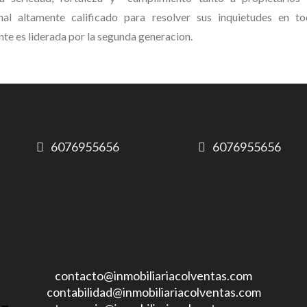
nal altamente calificado para resolver sus inquietudes en t
nte es liderada por la segunda generacion.
6076955656
6076955656
contacto@inmobiliariacolventas.com
contabilidad@inmobiliariacolventas.com