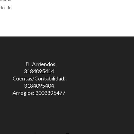
odo lo
Arriendos:
3184095414
Cuentas/Contabilidad:
3184095404
Arreglos: 3003895477