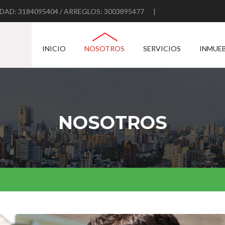
AD: 3184095404 / ARREGLOS: 3003895477
|
@inmobiliariacolventas.com / tesoreria@inmobiliariacolventas.com
INICIO
NOSOTROS
SERVICIOS
INMUE
NOSOTROS