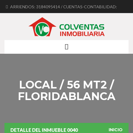
ARRIENDOS: 3184095414 / CUENTAS-CONTABILIDAD:
3184095404 / ARREGLOS: 3003895477
|
contacto@inmobiliariacolventas.com /
contabilidad@inmobiliariacolventas.com /
tesoreria@inmobiliariacolventas.com
LOCAL / 56 MT2 /
FLORIDABLANCA
DETALLE DEL INMUEBLE 0040
INICIO